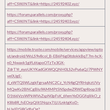
aff=CSWJNT&link=https://24592402.xyz/
https://forum.parallels.com/proxy.php?
aff=CSWJNT&link=https://24592403.xyz/
https://forum.parallels.com/proxy.php?
aff=CSWJNT&link=https://24592404.xyz/
https://mobile.truste.com/mobile/services/appview/opto
ut/android/WsLS9v8col_B-EB6P6g0itdokkBqT7m-hcX-
n0_Nwaxk1gifL6tapoOTzTx3GX-
ZdrTYr_eyoUKYKadGKWQQNH0LS2vPu6aQJ7PWNY
ve0UgE-
d_xWTQSWLzgkFgrsaANC2Cz_YcN4gQYRHqkztJVy
MQwKv2BNCgBIu9AMMPt5NSpdwZRWDg4bop1I8
D1t66VzsWPkWVsZspN0pFsK_6femYeDGGfqliIkO_z
K8b8R_fsEOrpQIit1Nqzx7JjJJLnktgKoD-
hUxIFt5i8GdfuOg?