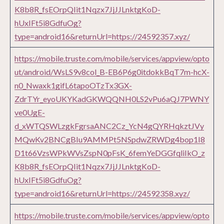
K8b8R_fsEOrpQIit1Nqzx7JjJJLnktgKoD-
hUxIFt5i8GdfuOg?
type=android16&returnUrl=https://24592357.xyz/
https://mobile.truste.com/mobile/services/appview/opto
ut/android/WsLS9v8col_B-EB6P6g0itdokkBqT7m-hcX-
n0_Nwaxk1gifL6tapoOTzTx3GX-
ZdrTYr_eyoUKYKadGKWQQNH0LS2vPu6aQJ7PWNY
ve0UgE-
d_xWTQSWLzgkFgrsaANC2Cz_YcN4gQYRHqkztJVy
MQwKv2BNCgBIu9AMMPt5NSpdwZRWDg4bop1I8
D1t66VzsWPkWVsZspN0pFsK_6femYeDGGfqliIkO_z
K8b8R_fsEOrpQIit1Nqzx7JjJJLnktgKoD-
hUxIFt5i8GdfuOg?
type=android16&returnUrl=https://24592358.xyz/
https://mobile.truste.com/mobile/services/appview/opto