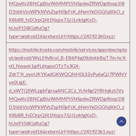
MQwKv2BNCgBIu9AMMPt5NSpdwZRWDg4bop1I8
D1t66VzsWPkWVsZspN0pFsK_6femYeDGGfqliIkO_z
K8b8R_fsEOrpQIit1Nqzx7JjJJLnktgKoD-
hUxIFt5i8GdfuOg?
type=android16&returnUrl=https://24592360.xyz/
https://mobile.truste.com/mobile/services/appview/opto
ut/android/WsLS9v8col_B-EB6P6g0itdokkBqT7m-hcX-
n0_Nwaxk1gifL6tapoOTzTx3GX-
ZdrTYr_eyoUKYKadGKWQQNH0LS2vPu6aQJ7PWNY
ve0UgE-
d_xWTQSWLzgkFgrsaANC2Cz_YcN4gQYRHqkztJVy
MQwKv2BNCgBIu9AMMPt5NSpdwZRWDg4bop1I8
D1t66VzsWPkWVsZspN0pFsK_6femYeDGGfqliIkO_z
K8b8R_fsEOrpQIit1Nqzx7JjJJLnktgKoD-
hUxIFt5i8GdfuOg?
type=android16&returnUrl=https://24592361.xyz/