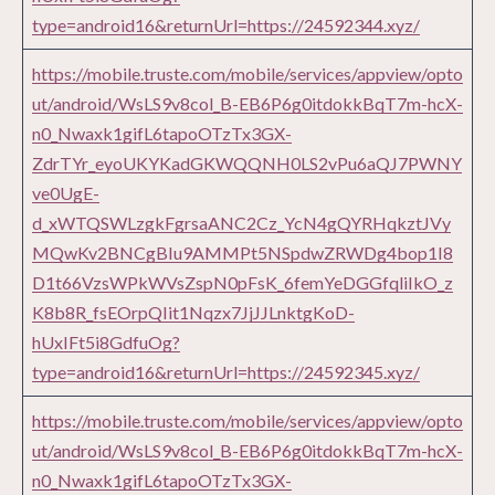
type=android16&returnUrl=https://24592344.xyz/
https://mobile.truste.com/mobile/services/appview/opto
ut/android/WsLS9v8col_B-EB6P6g0itdokkBqT7m-hcX-
n0_Nwaxk1gifL6tapoOTzTx3GX-
ZdrTYr_eyoUKYKadGKWQQNH0LS2vPu6aQJ7PWNY
ve0UgE-
d_xWTQSWLzgkFgrsaANC2Cz_YcN4gQYRHqkztJVy
MQwKv2BNCgBIu9AMMPt5NSpdwZRWDg4bop1I8
D1t66VzsWPkWVsZspN0pFsK_6femYeDGGfqliIkO_z
K8b8R_fsEOrpQIit1Nqzx7JjJJLnktgKoD-
hUxIFt5i8GdfuOg?
type=android16&returnUrl=https://24592345.xyz/
https://mobile.truste.com/mobile/services/appview/opto
ut/android/WsLS9v8col_B-EB6P6g0itdokkBqT7m-hcX-
n0_Nwaxk1gifL6tapoOTzTx3GX-