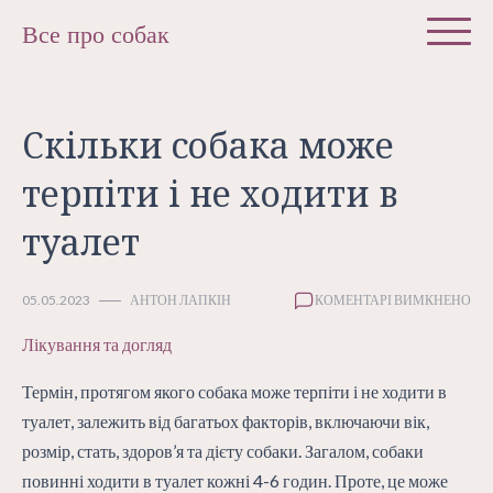
Skip
Все про собак
to
content
Скільки собака може
терпіти і не ходити в
туалет
ДО
05.05.2023
АНТОН ЛАПКІН
КОМЕНТАРІ ВИМКНЕНО
СК
Лікування та догляд
СО
МО
ТЕ
Термін, протягом якого собака може терпіти і не ходити в
І
туалет, залежить від багатьох факторів, включаючи вік,
НЕ
розмір, стать, здоров’я та дієту собаки. Загалом, собаки
ХО
В
повинні ходити в туалет кожні 4-6 годин. Проте, це може