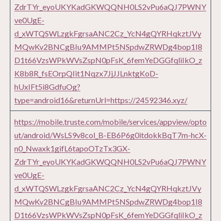
ZdrTYr_eyoUKYKadGKWQQNH0LS2vPu6aQJ7PWNY
ve0UgE-
d_xWTQSWLzgkFgrsaANC2Cz_YcN4gQYRHqkztJVy
MQwKv2BNCgBIu9AMMPt5NSpdwZRWDg4bop1I8
D1t66VzsWPkWVsZspN0pFsK_6femYeDGGfqliIkO_z
K8b8R_fsEOrpQIit1Nqzx7JjJJLnktgKoD-
hUxIFt5i8GdfuOg?
type=android16&returnUrl=https://24592346.xyz/
https://mobile.truste.com/mobile/services/appview/opto
ut/android/WsLS9v8col_B-EB6P6g0itdokkBqT7m-hcX-
n0_Nwaxk1gifL6tapoOTzTx3GX-
ZdrTYr_eyoUKYKadGKWQQNH0LS2vPu6aQJ7PWNY
ve0UgE-
d_xWTQSWLzgkFgrsaANC2Cz_YcN4gQYRHqkztJVy
MQwKv2BNCgBIu9AMMPt5NSpdwZRWDg4bop1I8
D1t66VzsWPkWVsZspN0pFsK_6femYeDGGfqliIkO_z