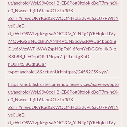
ut/android/WsLS9v8col_B-EB6P6g0itdokkBqT7m-hcX-
n0_Nwaxk1gifL6tapoOTzTx3GX-
ZdrTYr_eyoUKYKadGKWQQNH0LS2vPu6aQJ7PWNY
ve0UgE-
d_xWTQSWLzgkFgrsaANC2Cz_YcN4gQYRHqkztJVy
MQwKv2BNCgBIu9AMMPt5NSpdwZRWDg4bop1I8
D1t66VzsWPkWVsZspN0pFsK_6femYeDGGfqliIkO_z
K8b8R_fsEOrpQIit1Nqzx7JjJJLnktgKoD-
hUxIFt5i8GdfuOg?
type=android16&returnUrl=https://24592359.xyz/
https://mobile.truste.com/mobile/services/appview/opto
ut/android/WsLS9v8col_B-EB6P6g0itdokkBqT7m-hcX-
n0_Nwaxk1gifL6tapoOTzTx3GX-
ZdrTYr_eyoUKYKadGKWQQNH0LS2vPu6aQJ7PWNY
ve0UgE-
d_xWTQSWLzgkFgrsaANC2Cz_YcN4gQYRHqkztJVy