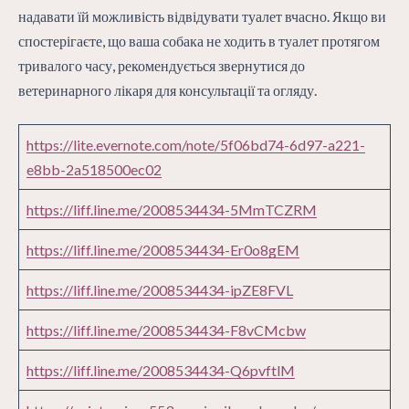
надавати їй можливість відвідувати туалет вчасно. Якщо ви
спостерігаєте, що ваша собака не ходить в туалет протягом
тривалого часу, рекомендується звернутися до
ветеринарного лікаря для консультації та огляду.
https://lite.evernote.com/note/5f06bd74-6d97-a221-
e8bb-2a518500ec02
https://liff.line.me/2008534434-5MmTCZRM
https://liff.line.me/2008534434-Er0o8gEM
https://liff.line.me/2008534434-ipZE8FVL
https://liff.line.me/2008534434-F8vCMcbw
https://liff.line.me/2008534434-Q6pvftlM