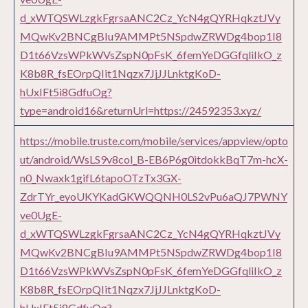
d_xWTQSWLzgkFgrsaANC2Cz_YcN4gQYRHqkztJVy
MQwKv2BNCgBIu9AMMPt5NSpdwZRWDg4bop1I8
D1t66VzsWPkWVsZspN0pFsK_6femYeDGGfqliIkO_z
K8b8R_fsEOrpQIit1Nqzx7JjJJLnktgKoD-
hUxIFt5i8GdfuOg?
type=android16&returnUrl=https://24592353.xyz/
https://mobile.truste.com/mobile/services/appview/opto
ut/android/WsLS9v8col_B-EB6P6g0itdokkBqT7m-hcX-
n0_Nwaxk1gifL6tapoOTzTx3GX-
ZdrTYr_eyoUKYKadGKWQQNH0LS2vPu6aQJ7PWNY
ve0UgE-
d_xWTQSWLzgkFgrsaANC2Cz_YcN4gQYRHqkztJVy
MQwKv2BNCgBIu9AMMPt5NSpdwZRWDg4bop1I8
D1t66VzsWPkWVsZspN0pFsK_6femYeDGGfqliIkO_z
K8b8R_fsEOrpQIit1Nqzx7JjJJLnktgKoD-
hUxIFt5i8GdfuOg?