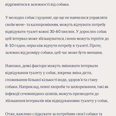
ТУ
відрізнятися в залежності від собаки.
У молодих собак і цуценят, що ще не навчилися управляти
своїм моче- та калопромінням, можуть відчувати потребу
відвідувати туалет кожні 30-60 хвилин. У дорослих собак
цей інтервал може збільшуватися, і вони можуть терпіти до
8-10 годин, перш ніж відчути потребу в туалеті. Проте,
залежно від розміру собаки, цей час може бути меншим.
Навпаки, деякі фактори можуть змінювати інтервали
відвідування туалету у собак, зокрема зміна дієти,
споживання більшої кількості води, здоров’я та стану
собаки. Наприклад, певні хвороби та захворювання, такі як
інфекції сечовивідних шляхів, можуть призводити до
збільшення інтервалів між відвідуваннями туалету у собак.
Отже, важливо слідкувати за потребами своєї собаки та