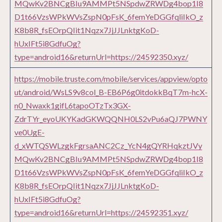
MQwKv2BNCgBIu9AMMPt5NSpdwZRWDg4bop1I8
D1t66VzsWPkWVsZspN0pFsK_6femYeDGGfqliIkO_z
K8b8R_fsEOrpQIit1Nqzx7JjJJLnktgKoD-
hUxIFt5i8GdfuOg?
type=android16&returnUrl=https://24592350.xyz/
https://mobile.truste.com/mobile/services/appview/opto
ut/android/WsLS9v8col_B-EB6P6g0itdokkBqT7m-hcX-
n0_Nwaxk1gifL6tapoOTzTx3GX-
ZdrTYr_eyoUKYKadGKWQQNH0LS2vPu6aQJ7PWNY
ve0UgE-
d_xWTQSWLzgkFgrsaANC2Cz_YcN4gQYRHqkztJVy
MQwKv2BNCgBIu9AMMPt5NSpdwZRWDg4bop1I8
D1t66VzsWPkWVsZspN0pFsK_6femYeDGGfqliIkO_z
K8b8R_fsEOrpQIit1Nqzx7JjJJLnktgKoD-
hUxIFt5i8GdfuOg?
type=android16&returnUrl=https://24592351.xyz/