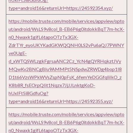
type=android16&returnUrl=https://24592354.xyz/
https://mobile.truste.com/mobile/services/appview/opto
ut/android/WsLS9v8col_B-EB6P6g0itdokkBqT7m-hcX-
n0_Nwaxk1gifL6tapoOTzTx3GX-
ZdrTYr_eyoUKYKadGKWQQNH0LS2vPu6aQJ7PWNY
ve0UgE-
d_xWTQSWLzgkFgrsaANC2Cz_YcN4gQYRHqkztJVy
MQwKv2BNCgBIu9AMMPt5NSpdwZRWDg4bop1I8
D1t66VzsWPkWVsZspN0pFsK_6femYeDGGfqliIkO_z
K8b8R_fsEOrpQIit1Nqzx7JjJJLnktgKoD-
hUxIFt5i8GdfuOg?
type=android16&returnUrl=https://24592355.xyz/
https://mobile.truste.com/mobile/services/appview/opto
ut/android/WsLS9v8col_B-EB6P6g0itdokkBqT7m-hcX-
n0_Nwaxk1gifL6tapoOTzTx3GX-