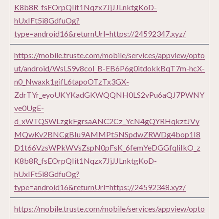
K8b8R_fsEOrpQIit1Nqzx7JjJJLnktgKoD-
hUxIFt5i8GdfuOg?
type=android16&returnUrl=https://24592347.xyz/
https://mobile.truste.com/mobile/services/appview/opto
ut/android/WsLS9v8col_B-EB6P6g0itdokkBqT7m-hcX-
n0_Nwaxk1gifL6tapoOTzTx3GX-
ZdrTYr_eyoUKYKadGKWQQNH0LS2vPu6aQJ7PWNY
ve0UgE-
d_xWTQSWLzgkFgrsaANC2Cz_YcN4gQYRHqkztJVy
MQwKv2BNCgBIu9AMMPt5NSpdwZRWDg4bop1I8
D1t66VzsWPkWVsZspN0pFsK_6femYeDGGfqliIkO_z
K8b8R_fsEOrpQIit1Nqzx7JjJJLnktgKoD-
hUxIFt5i8GdfuOg?
type=android16&returnUrl=https://24592348.xyz/
https://mobile.truste.com/mobile/services/appview/opto