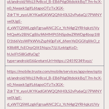
ut/android/WsLS9v8col_B-EB6P6g0itdokkBqT7m-hcX-
n0_Nwaxk1gifL6tapoOTzTx3GX-
ZdrTYr_eyoUKYKadGKWQQNH0LS2vPu6aQJ7PWNY
ve0UgE-
d_xWTQSWLzgkFgrsaANC2Cz_YcN4gQYRHqkztJVy
MQwKv2BNCgBIu9AMMPt5NSpdwZRWDg4bop1I8
D1t66VzsWPkWVsZspN0pFsK_6femYeDGGfqliIkO_z
K8b8R_fsEOrpQIit1Nqzx7JjJJLnktgKoD-
hUxIFt5i8GdfuOg?
type=android16&returnUrl=https://24592349.xyz/
https://mobile.truste.com/mobile/services/appview/opto
ut/android/WsLS9v8col_B-EB6P6g0itdokkBqT7m-hcX-
n0_Nwaxk1gifL6tapoOTzTx3GX-
ZdrTYr_eyoUKYKadGKWQQNH0LS2vPu6aQJ7PWNY
ve0UgE-
d_xWTQSWLzgkFgrsaANC2Cz_YcN4gQYRHqkztJVy