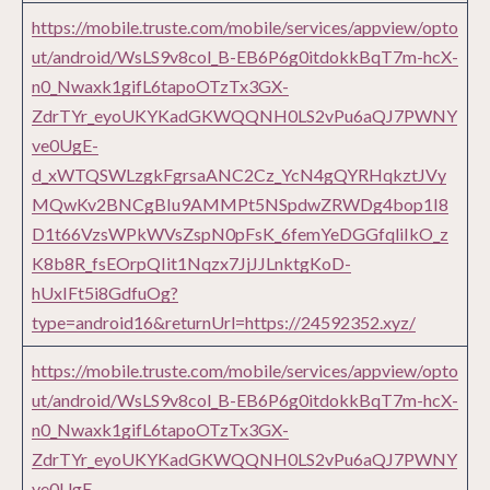
https://mobile.truste.com/mobile/services/appview/opto
ut/android/WsLS9v8col_B-EB6P6g0itdokkBqT7m-hcX-
n0_Nwaxk1gifL6tapoOTzTx3GX-
ZdrTYr_eyoUKYKadGKWQQNH0LS2vPu6aQJ7PWNY
ve0UgE-
d_xWTQSWLzgkFgrsaANC2Cz_YcN4gQYRHqkztJVy
MQwKv2BNCgBIu9AMMPt5NSpdwZRWDg4bop1I8
D1t66VzsWPkWVsZspN0pFsK_6femYeDGGfqliIkO_z
K8b8R_fsEOrpQIit1Nqzx7JjJJLnktgKoD-
hUxIFt5i8GdfuOg?
type=android16&returnUrl=https://24592352.xyz/
https://mobile.truste.com/mobile/services/appview/opto
ut/android/WsLS9v8col_B-EB6P6g0itdokkBqT7m-hcX-
n0_Nwaxk1gifL6tapoOTzTx3GX-
ZdrTYr_eyoUKYKadGKWQQNH0LS2vPu6aQJ7PWNY
ve0UgE-