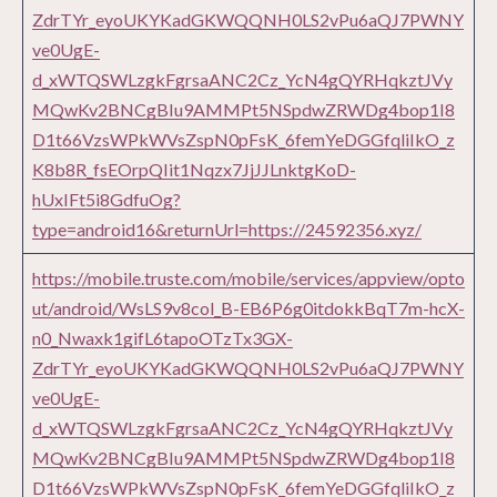
ZdrTYr_eyoUKYKadGKWQQNH0LS2vPu6aQJ7PWNY
ve0UgE-
d_xWTQSWLzgkFgrsaANC2Cz_YcN4gQYRHqkztJVy
MQwKv2BNCgBIu9AMMPt5NSpdwZRWDg4bop1I8
D1t66VzsWPkWVsZspN0pFsK_6femYeDGGfqliIkO_z
K8b8R_fsEOrpQIit1Nqzx7JjJJLnktgKoD-
hUxIFt5i8GdfuOg?
type=android16&returnUrl=https://24592356.xyz/
https://mobile.truste.com/mobile/services/appview/opto
ut/android/WsLS9v8col_B-EB6P6g0itdokkBqT7m-hcX-
n0_Nwaxk1gifL6tapoOTzTx3GX-
ZdrTYr_eyoUKYKadGKWQQNH0LS2vPu6aQJ7PWNY
ve0UgE-
d_xWTQSWLzgkFgrsaANC2Cz_YcN4gQYRHqkztJVy
MQwKv2BNCgBIu9AMMPt5NSpdwZRWDg4bop1I8
D1t66VzsWPkWVsZspN0pFsK_6femYeDGGfqliIkO_z